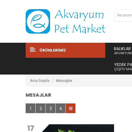
BALIKLAR
ÜRÜNLERIMIZ
AKVARYUM 
YEDEK P
ÇEŞITLI M
Ana Sayfa
Mesajlar
MESAJLAR
1
2
3
4
17