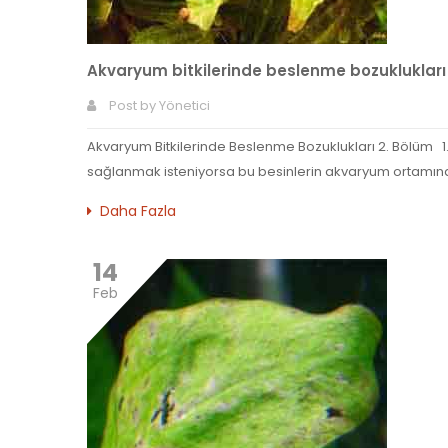
Akvaryum bitkilerinde beslenme bozuklukları
Post by
Yönetici
Akvaryum Bitkilerinde Beslenme Bozuklukları 2. Bölüm 1.B
sağlanmak isteniyorsa bu besinlerin akvaryum ortamında
Daha Fazla
14
Feb