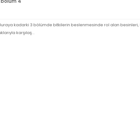
ı bölüm 4
aya kadarki 3 bölümde bitkilerin beslenmesinde rol alan besinleri, bu b
arıyla karşılaş...