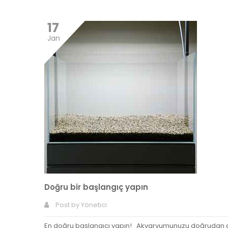
17
Jan
Doğru bir başlangıç yapın
Post by
Yönetici
En doğru başlangıcı yapın! Akvaryumunuzu doğrudan gü