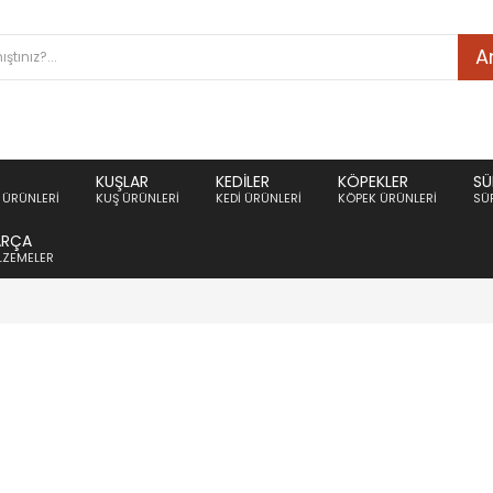
A
KUŞLAR
KEDILER
KÖPEKLER
SÜ
ÜRÜNLERI
KUŞ ÜRÜNLERI
KEDI ÜRÜNLERI
KÖPEK ÜRÜNLERI
SÜ
ARÇA
ALZEMELER