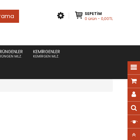
SEPETIM
rama
0
ürün
- 0,00TL
RÜNGENLER
KEMIRGENLER
RÜNGEN MLZ.
KEMIRGEN MLZ.