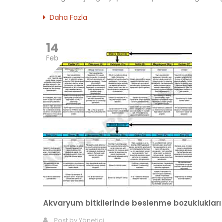
Daha Fazla
14
Feb
Akvaryum bitkilerinde beslenme bozuklukları
Post by
Yönetici