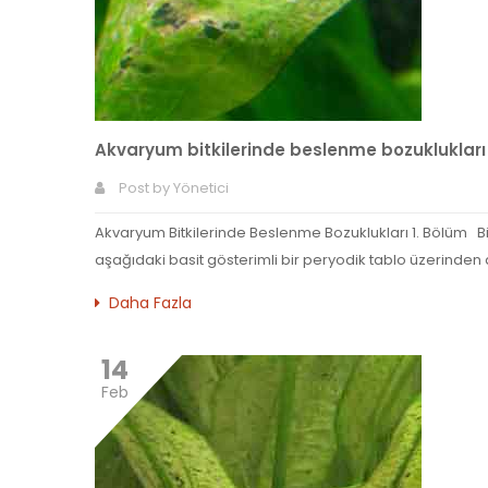
Akvaryum bitkilerinde beslenme bozuklukları
Post by
Yönetici
Akvaryum Bitkilerinde Beslenme Bozuklukları 1. Bölüm Bitk
aşağıdaki basit gösterimli bir peryodik tablo üzerinden de
Daha Fazla
14
Feb