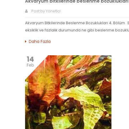
Akvaryum bitkilerinde beslenme bozukluklar
Post by
Yönetici
Akvaryum Bitkilerinde Beslenme Bozuklukları 4. Bölüm Bur
eksiklik ve fazlalık durumunda ne gibi beslenme bozuklukl
Daha Fazla
14
Feb