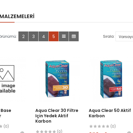
 MALZEMELERI
2
3
4
5
Görünümü:
Sırala:
 Base
Aqua Clear 30 Filtre
Aqua Clear 50 Aktif
r
Için Yedek Aktif
Karbon
Karbon
(0)
(0)
(0)