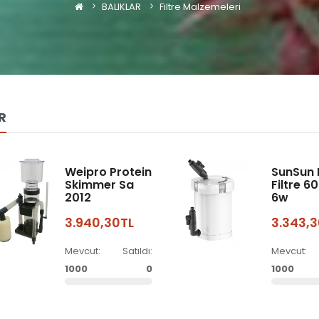
BALIKLAR
Filtre Malzemeleri
R
Weipro Protein
SunSun 
Skimmer Sa
Filtre 6
2012
6w
3.940,30TL
3.343,
Mevcut:
Satıldı:
Mevcut:
1000
0
1000