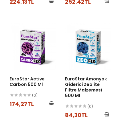
224,13TL
252,42TL
EuroStar Active
EuroStar Amonyak
Carbon 500 Ml
Giderici Zeolite
Filtre Malzemesi
500 Ml
(0)
174,27TL
(0)
84,30TL