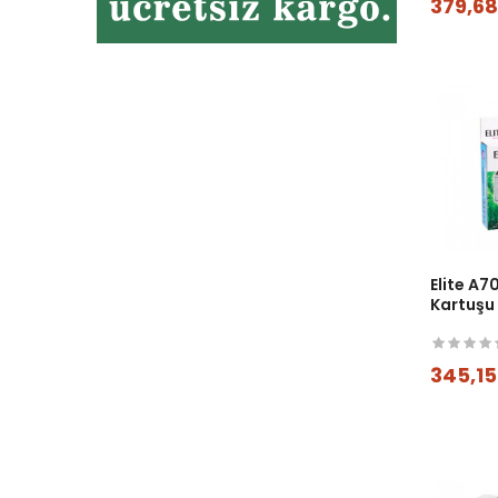
379,6
Elite A70
Kartuşu
345,15