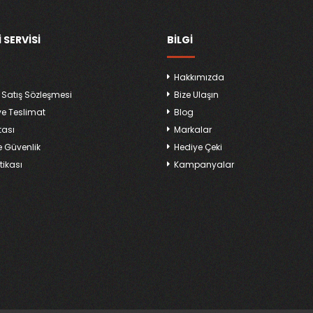
 SERVISI
BILGI
Hakkımızda
 Satış Sözleşmesi
Bize Ulaşın
ve Teslimat
Blog
tası
Markalar
ve Güvenlik
Hediye Çeki
tikası
Kampanyalar