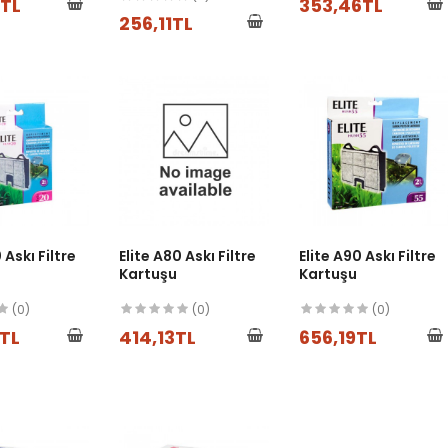
8TL
353,46TL
256,11TL
 Askı Filtre
Elite A80 Askı Filtre
Elite A90 Askı Filtre
Kartuşu
Kartuşu
(0)
(0)
(0)
TL
414,13TL
656,19TL