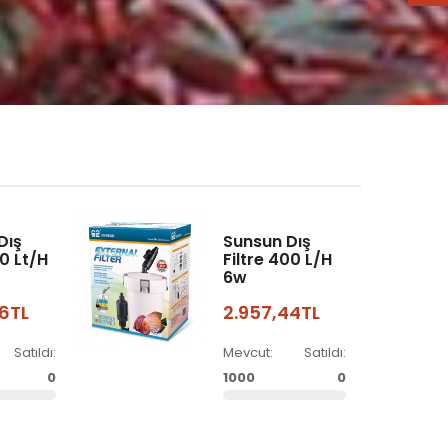
Dış
Sunsun Dış
00 Lt/h
Filtre 400 L/h
6w
36TL
2.957,44TL
Satıldı:
Mevcut:
Satıldı:
0
1000
0