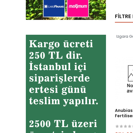
FILTRE
Izgara 
Anubias
Fertilise