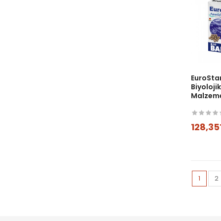
EuroSta
Biyolojik
Malzeme
128,35
1
2