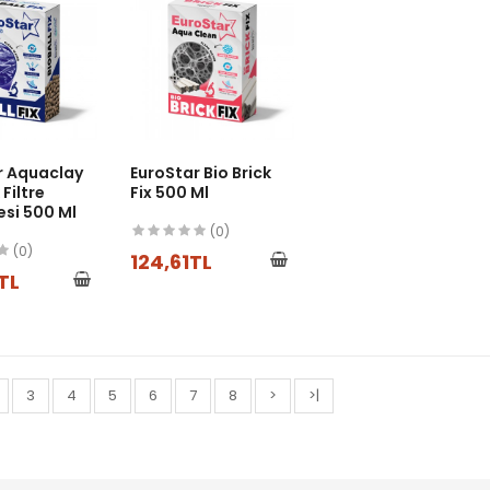
r Aquaclay
EuroStar Bio Brick
 Filtre
Fix 500 Ml
si 500 Ml
(0)
(0)
124,61TL
TL
3
4
5
6
7
8
>
>|