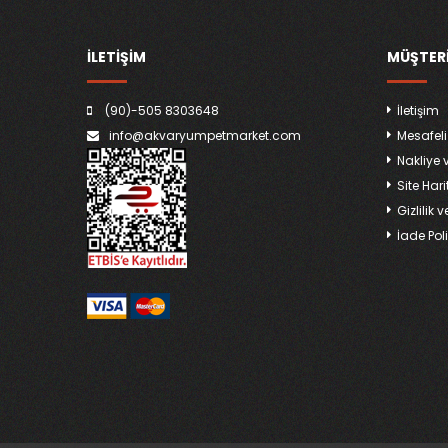
İLETİŞİM
MÜŞTERI
(90)-505 8303648
İletişim
info@akvaryumpetmarket.com
Mesafeli
Nakliye 
Site Hari
Gizlilik 
İade Poli