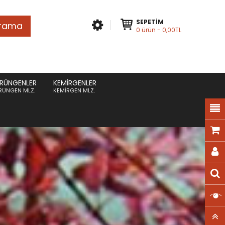
SEPETIM
rama
0
ürün
- 0,00TL
RÜNGENLER
KEMIRGENLER
RÜNGEN MLZ.
KEMIRGEN MLZ.