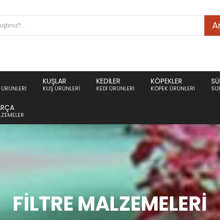
A
KUŞLAR
KEDILER
KÖPEKLER
SÜ
ÜRÜNLERI
KUŞ ÜRÜNLERI
KEDI ÜRÜNLERI
KÖPEK ÜRÜNLERI
SÜ
ARÇA
ALZEMELER
FILTRE MALZEMELERI