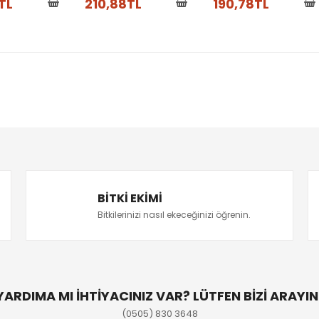
TL
210,88TL
190,78TL
BITKI EKIMI
Bitkilerinizi nasıl ekeceğinizi öğrenin.
YARDIMA MI İHTİYACINIZ VAR? LÜTFEN BİZİ ARAYIN
(0505) 830 3648