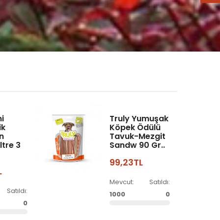
i
Truly Yumuşak
ik
Köpek Ödülü
in
Tavuk-Mezgit
ltre 3
Sandw 90 Gr..
99,23TL
L
Mevcut:
Satıldı:
Satıldı:
1000
0
0