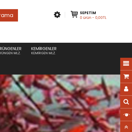
SEPETIM
rama
0
ürün
- 0,00TL
RÜNGENLER
KEMIRGENLER
RÜNGEN MLZ.
KEMIRGEN MLZ.