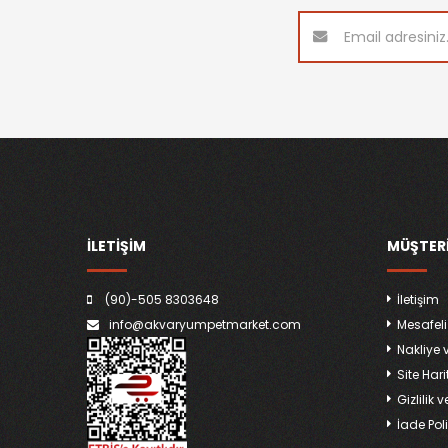
İLETİŞİM
MÜŞTERI
(90)-505 8303648
İletişim
info@akvaryumpetmarket.com
Mesafeli
Nakliye 
Site Hari
Gizlilik 
İade Poli