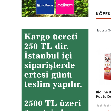
KÖPEK 
Izgara 
Bioline 
Paste D