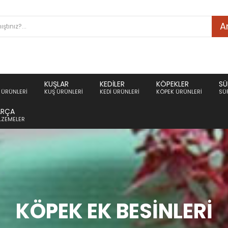
A
KUŞLAR
KEDILER
KÖPEKLER
SÜ
ÜRÜNLERI
KUŞ ÜRÜNLERI
KEDI ÜRÜNLERI
KÖPEK ÜRÜNLERI
SÜ
ARÇA
ALZEMELER
KÖPEK EK BESINLERI