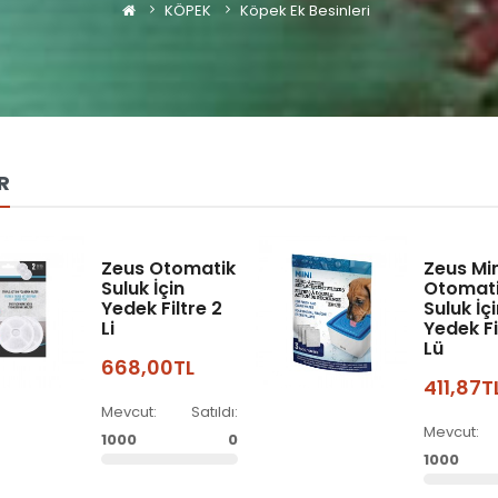
KÖPEK
Köpek Ek Besinleri
R
Zeus Otomatik
Zeus Min
Suluk İçin
Otomat
Yedek Filtre 2
Suluk İç
Li
Yedek Fi
Lü
668,00TL
411,87T
Mevcut:
Satıldı:
Mevcut:
1000
0
1000