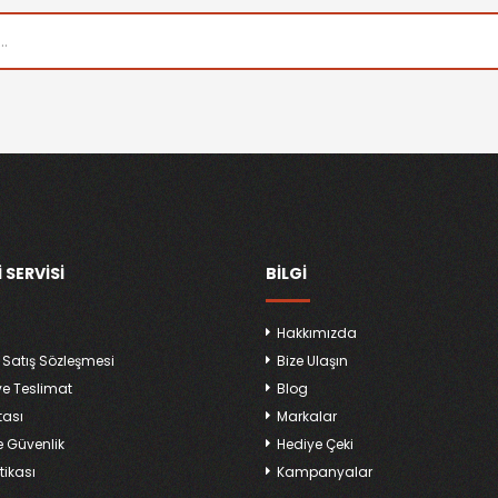
 SERVISI
BILGI
Hakkımızda
 Satış Sözleşmesi
Bize Ulaşın
ve Teslimat
Blog
tası
Markalar
ve Güvenlik
Hediye Çeki
tikası
Kampanyalar