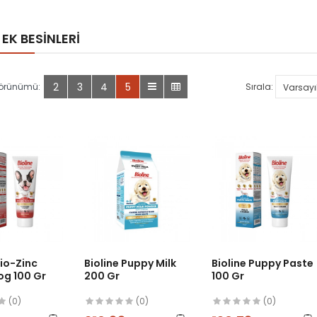
EK BESINLERI
2
3
4
5
Görünümü:
Sırala:
Bio-Zinc
Bioline Puppy Milk
Bioline Puppy Paste
og 100 Gr
200 Gr
100 Gr
(0)
(0)
(0)