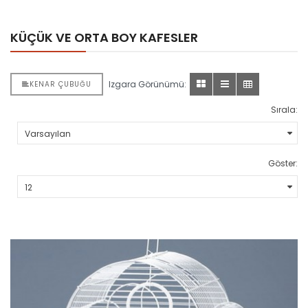
KÜÇÜK VE ORTA BOY KAFESLER
Izgara Görünümü:
KENAR ÇUBUĞU
Sırala:
Göster: