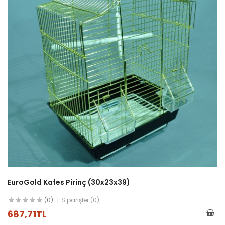
EuroGold Kafes Pirinç (30x23x39)
(0)
Siparişler (0)
687,71TL