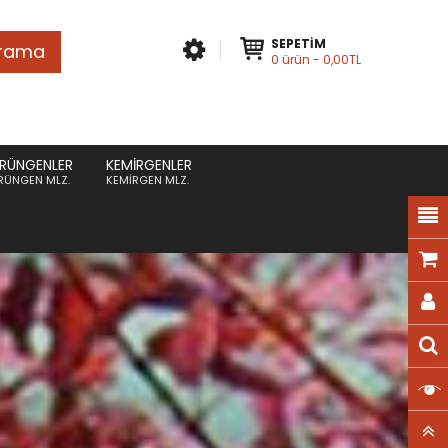
SEPETIM
rama
0
ürün
- 0,00TL
RÜNGENLER
KEMIRGENLER
RÜNGEN MLZ.
KEMIRGEN MLZ.