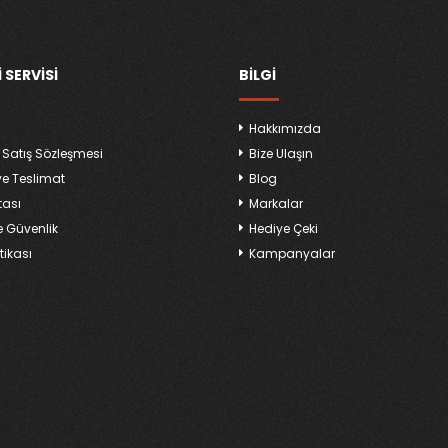
 SERVISI
BILGI
Hakkımızda
 Satış Sözleşmesi
Bize Ulaşın
ve Teslimat
Blog
tası
Markalar
ve Güvenlik
Hediye Çeki
tikası
Kampanyalar