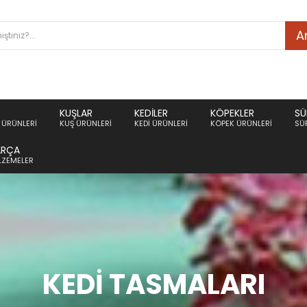
A
KUŞLAR
KEDILER
KÖPEKLER
SÜ
ÜRÜNLERI
KUŞ ÜRÜNLERI
KEDI ÜRÜNLERI
KÖPEK ÜRÜNLERI
SÜ
ARÇA
ALZEMELER
KEDI TASMALARI