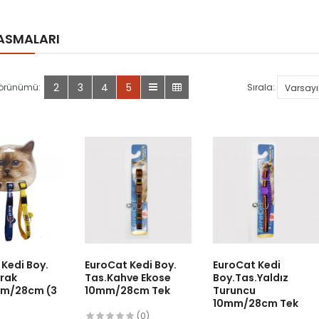
TASMALARI
2
3
4
5
Görünümü:
Sırala:
Kedi Boy.
EuroCat Kedi Boy.
EuroCat Kedi
yrak
Tas.Kahve Ekose
Boy.Tas.Yaldız
mm/28cm (3
10mm/28cm Tek
Turuncu
10mm/28cm Tek
(0)