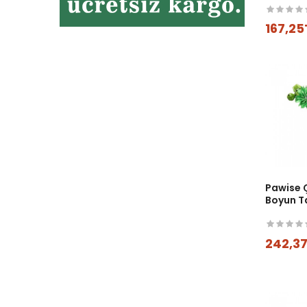
167,25
Pawise Ç
Boyun T
242,3