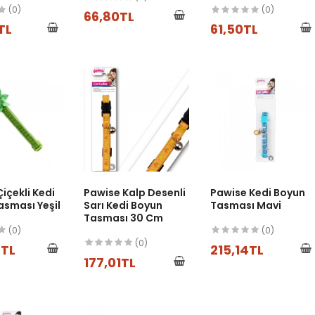
(0)
(0)
66,80TL
TL
61,50TL
içekli Kedi
Pawise Kalp Desenli
Pawise Kedi Boyun
asması Yeşil
Sarı Kedi Boyun
Tasması Mavi
Tasması 30 Cm
(0)
(0)
(0)
7TL
215,14TL
177,01TL