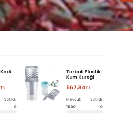
 Kedi
Torbalı Plastik
Kum Kureği
8TL
567,84TL
Satıldı:
Mevcut:
Satıldı:
0
1000
0