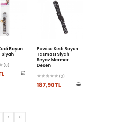
Kedi Boyun
Pawise Kedi Boyun
 Siyah
Tasması Siyah
Beyaz Mermer
Desen
(0)
TL
(0)
187,90TL
>
>|