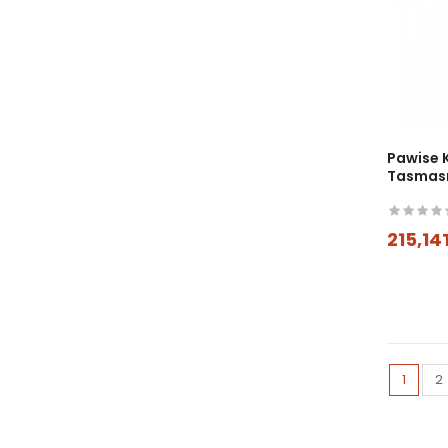
Pawise 
Tasması
215,14
1
2