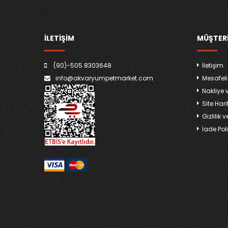
İLETİŞİM
MÜŞTERI
(90)-505 8303648
İletişim
info@akvaryumpetmarket.com
Mesafeli
Nakliye 
Site Hari
Gizlilik 
İade Poli