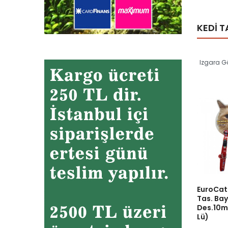
KEDI 
Izgara 
EuroCat 
Tas. Ba
Des.10
Lü)