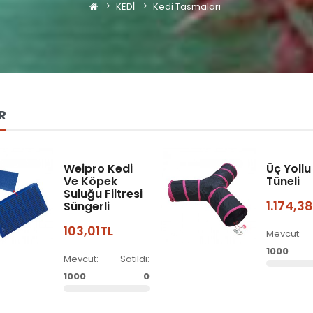
KEDİ
Kedi Tasmaları
R
Weipro Kedi
Üç Yollu
Ve Köpek
Tüneli
Suluğu Filtresi
1.174,3
Süngerli
103,01TL
Mevcut:
1000
Mevcut:
Satıldı:
1000
0