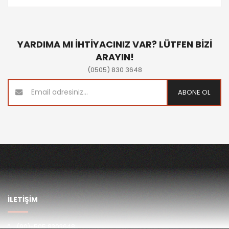
YARDIMA MI İHTİYACINIZ VAR? LÜTFEN BİZİ
ARAYIN!
(0505) 830 3648
ABONE OL
İLETİŞİM
(90)-505 8303648