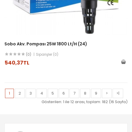
Sobo Akv. Pompası 25W 1800 Lt/h (24)
(0)
Siparişler (0)
540,37TL
1
2
3
4
5
6
7
8
9
>
>|
Gösterilen: 1 ile 12 arası, toplam: 182 (16 Sayfa)