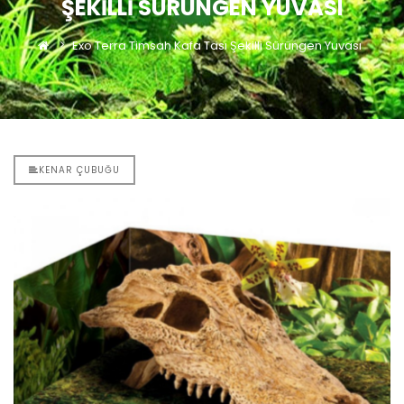
ŞEKILLI SÜRÜNGEN YUVASI
Exo Terra Timsah Kafa Tası Şekilli Sürüngen Yuvası
KENAR ÇUBUĞU