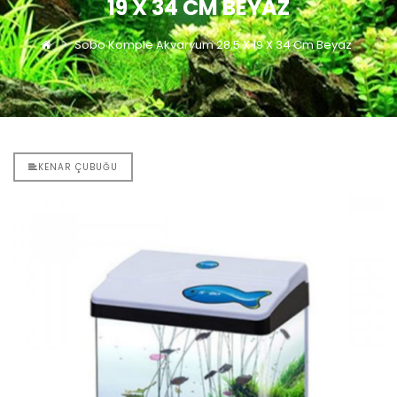
19 X 34 CM BEYAZ
Sobo Komple Akvaryum 28,5 X 19 X 34 Cm Beyaz
KENAR ÇUBUĞU