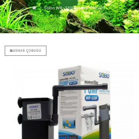
Sobo WP-330F İç Filtre 800 Lt/h
KENAR ÇUBUĞU