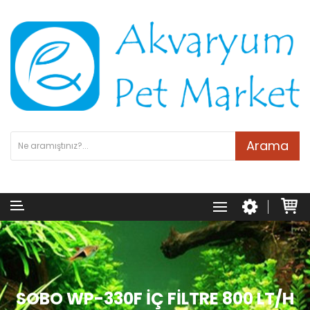
Arama
SOBO WP-330F İÇ FILTRE 800 LT/H