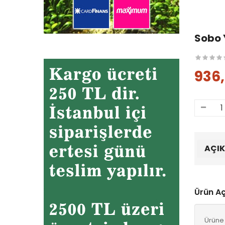
Sobo Y
936
AÇI
Ürün A
Ürüne 