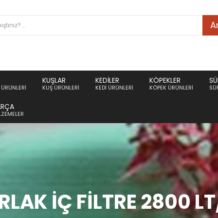
A
KUŞLAR
KEDILER
KÖPEKLER
SÜ
ÜRÜNLERI
KUŞ ÜRÜNLERI
KEDI ÜRÜNLERI
KÖPEK ÜRÜNLERI
SÜ
ARÇA
ALZEMELER
AK İÇ FILTRE 2800 LT