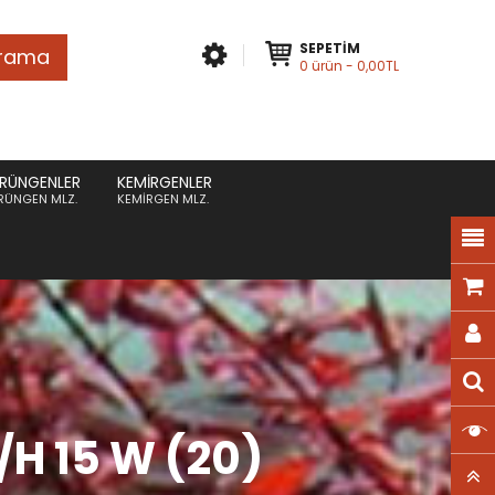
SEPETIM
rama
0
ürün
- 0,00TL
RÜNGENLER
KEMIRGENLER
RÜNGEN MLZ.
KEMIRGEN MLZ.
/H 15 W (20)