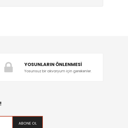
YOSUNLARIN ÖNLENMESI
Yosunsuz bir akvaryum için gerekenler.
!
ABONE OL