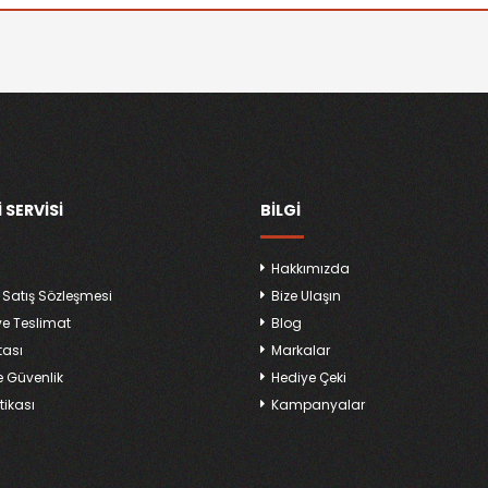
 SERVISI
BILGI
Hakkımızda
 Satış Sözleşmesi
Bize Ulaşın
ve Teslimat
Blog
tası
Markalar
ve Güvenlik
Hediye Çeki
tikası
Kampanyalar