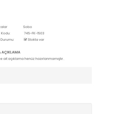
alar
Sobo
 Kodu:
745-FK-1503
 Durumu:
Stokta var
A AÇIKLAMA
e ait açıklama henüz hazırlanmamıştır.