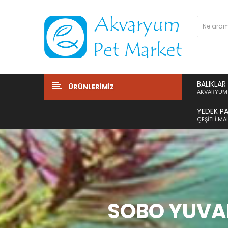
BALIKLAR
ÜRÜNLERIMIZ
AKVARYUM 
YEDEK P
ÇEŞITLI M
SOBO YUVARL