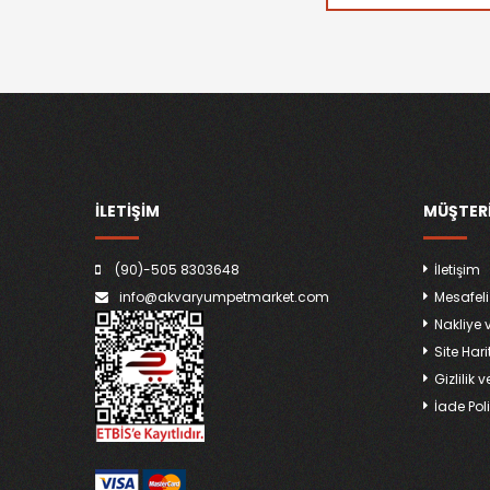
İLETİŞİM
MÜŞTERI
(90)-505 8303648
İletişim
info@akvaryumpetmarket.com
Mesafeli
Nakliye 
Site Hari
Gizlilik 
İade Poli