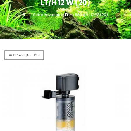
LT/H 12 W (20)
Sobo Yuvarlak İç Filtre 880 Lt/h 12 W (20)
KENAR ÇUBUĞU